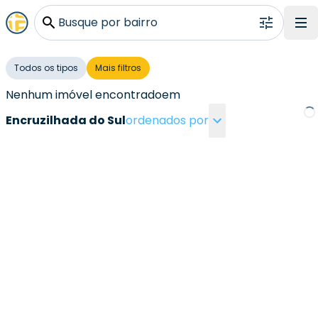
Busque por bairro
Todos os tipos
Mais filtros
Nenhum imóvel encontrado
em
Encruzilhada do Sul
ordenados por
Loa