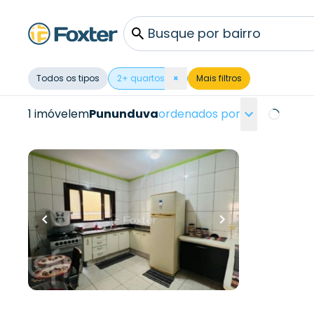
Busque por bairro
Todos os tipos
2
+ quartos
×
Mais filtros
1 imóvel
em
Pununduva
ordenados por
Loading..
R$
600.000,00
256
m²
•
5
quartos
•
4
banheiros
•
5
vagas
Casa
Estrada do Pununduva
,
Pununduva
,
Cotia