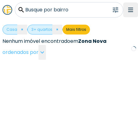
Busque por bairro
Casa
×
3
+ quartos
×
Mais filtros
Nenhum imóvel encontrado
em
Zona Nova
ordenados por
Loa