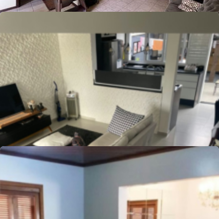
Cód.
441682
R$
640.000,00
110
m²
•
3
quartos
•
2
banheiros
•
4
vagas
Casa
Rua Maranguab
,
Centro
,
Capão da Canoa
Whatsapp
Cód.
278201
R$
1.370.000,00
190
m²
•
3
quartos
•
1
banheiro
•
0
vagas
Casa
Rua Joao Cristiano Scheffer Filho
,
Centro
,
Capão da