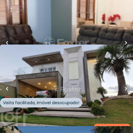
Canoa
Whatsapp
Cód.
282815
Loft Marketplace
R$
3.500.000,00
350
m²
•
4
quartos
•
1
banheiro
•
0
vagas
Casa
Estrada Estrada Do Mar
,
Centro
,
Capão da Canoa
Visita facilitada, imóvel desocupado!
Whatsapp
Cód.
298243
Loft Marketplace
Loft Marketplace