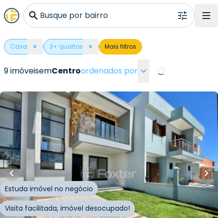
Busque por bairro
Casa
×
3
+ quartos
×
Mais filtros
9 imóveis
em
Centro
ordenados por
Loading...
R$
900.100,00
R$
855.095,00
127
m²
•
3
quartos
•
3
banheiros
•
2
vagas
Casa
Rua Paraguai
,
Centro
,
Capão da Canoa
Estuda imóvel no negócio
Visita facilitada, imóvel desocupado!