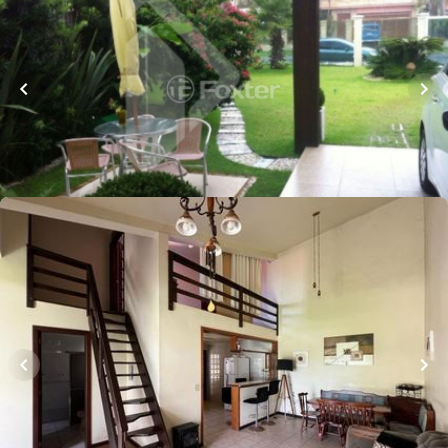
141
m²
•
3
quartos
•
1
banheiro
•
2
vagas
Casa
Rua Iracema
,
Centro
,
Capão da Canoa
Whatsapp
Cód.
280439
R$
900.000,00
Loft Marketplace
172
m²
•
3
quartos
•
3
banheiros
•
5
vagas
Casa
Rua Ceci
,
Centro
,
Capão da Canoa
Whatsapp