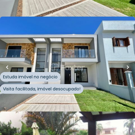
Whatsapp
Cód.
228754
R$
900.100,00
R$
855.095,00
127
m²
•
3
quartos
•
3
banheiros
•
2
vagas
Casa
Rua Paraguai
,
Centro
,
Capão da Canoa
Estuda imóvel no negócio
Visita facilitada, imóvel desocupado!
Whatsapp
Cód.
228753
R$
887.000,00