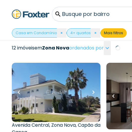
Busque por bairro
Casa em Condomínio
×
4
+ quartos
×
Mais filtros
12 imóveis
em
Zona Nova
ordenados por
Loading.
R$
3.550.000,00
R$
5.200
R$
3.370.000,00
225
m²
•
4
354
m²
•
6
quartos
•
7
banheiros
•
2
vagas
4
vagas
Casa em C
Casa em Condomínio •
Marina
Condomínio Residencial Condado
De Capão
Avenida Be
da Canoa
Avenida Central
,
Zona Nova
,
Capão da