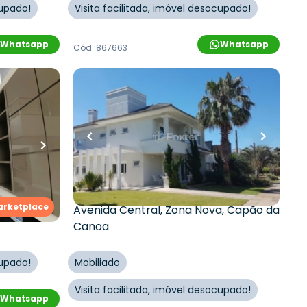
cupado!
Visita facilitada, imóvel desocupado!
Whatsapp
Whatsapp
Cód.
867663
R$
3.550.000,00
iro
•
354
m²
•
6
quartos
•
6
banheiros
•
5
vagas
Casa em Condomínio •
ssu, 0 -
Condomínio Residencial Condado
De Capão
arketplace
Nova
,
Avenida Central
,
Zona Nova
,
Capão da
Canoa
cupado!
Mobiliado
Visita facilitada, imóvel desocupado!
Whatsapp