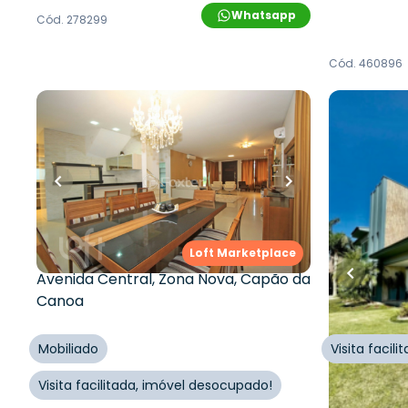
Whatsapp
Cód.
278299
Cód.
460896
R$
2.200.000,00
R$
2.400
306
m²
•
4
quartos
•
1
banheiro
•
268
m²
•
4
4
vagas
0
vagas
Casa em Condomínio •
Casa em 
Condomínio Residencial Condado
Condomín
De Capão
De Capão
Loft Marketplace
Avenida Central
,
Zona Nova
,
Capão da
Avenida Ce
Canoa
Canoa
Mobiliado
Visita facil
Visita facilitada, imóvel desocupado!
Cód.
277286