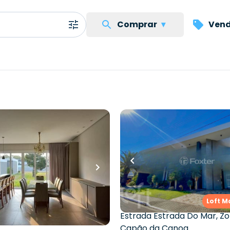
Comprar
▾
Vend
..
.000,00
R$
13.312.000,00
quartos
•
4
banheiros
•
570
m²
•
7
quartos
•
8
banh
4
vagas
ondomínio • Velas Da
Casa em Condomínio •
Empreendimento Estrada
2 - Capão Da Canoa/RS
Loft M
ira Mar
,
Zona Nova
,
Capão
Estrada Estrada Do Mar
,
Zo
Capão da Canoa