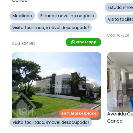
Canoa
Estuda imóv
Mobiliado
Estuda imóvel no negócio
Visita facil
Visita facilitada, imóvel desocupado!
Cód.
167229
Whatsapp
Cód.
304566
R$
2.900.000,00
R$
3.300
338
m²
•
5
quartos
•
1
banheiro
•
354
m²
•
6
2
vagas
0
vagas
Casa em Condomínio • Aramar
Casa em 
Condomín
Estrada Estrada Do Mar
,
Zona Nova
,
De Capão
Capão da Canoa
Avenida Ce
Loft Marketplace
Canoa
Visita facilitada, imóvel desocupado!