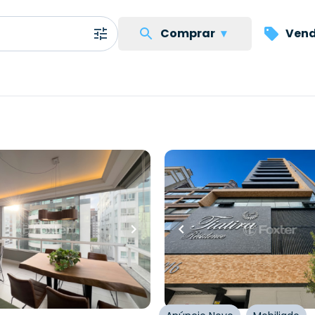
Comprar
▾
Vend
...
0
R$
1.673.000,00
00,00
72
m²
•
3
quartos
•
2
banhei
uartos
•
3
banheiros
•
1
vaga
Apartamento
nto • Empreendimento
, 1047 - Capão Da
Rua Guilherme Gitman
,
Zon
Capão da Canoa
tado
,
Zona Nova
,
Capão da