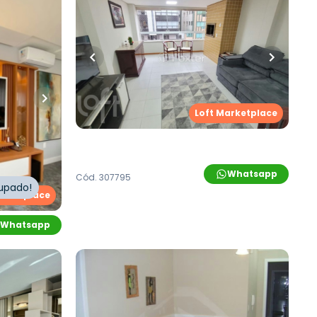
R$
759.200,00
iro
•
93
m²
•
3
quartos
•
1
banheiro
•
1
vaga
Apartamento
dimento
Rua Arroio Do Meio
,
Zona Nova
,
Capão
- Capão Da
da Canoa
Loft Marketplace
,
Zona
Whatsapp
Cód.
307795
cupado!
arketplace
Whatsapp
R$
680.000,00
iro
•
138
m²
•
3
quartos
•
1
banheiro
•
1
vaga