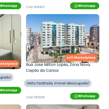
Whatsapp
Whatsapp
Cód.
826927
R$
1.430.000,00
ro
•
1
vaga
171
m²
•
3
quartos
•
1
banheiro
•
0
vagas
dimento
a
Apartamento • Empreendimento
Jose Milton Lopes, 841 - Capão Da
Canoa/RS
Loft Marketplace
pão da
arketplace
Rua Jose Milton Lopes
,
Zona Nova
,
Capão da Canoa
cupado!
Visita facilitada, imóvel desocupado!
Whatsapp
Whatsapp
Cód.
551028