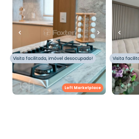
Apartamento • Empreendimento
Apartame
Jose Milton Lopes, 839 - Capão Da
Jose Milt
Canoa/RS
Canoa/RS
Rua Jose Milton Lopes
,
Zona Nova
,
Rua Jose M
Capão da Canoa
Capão da 
Visita facilitada, imóvel desocupado!
Visita facil
Whatsapp
Cód.
827618
Cód.
726107
Loft Marketplace