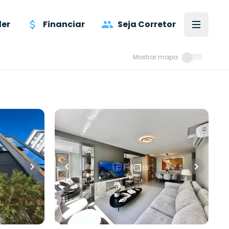
er
Financiar
Seja Corretor
Mostrar mapa
R$
1.690.000,00
ros
•
141
m²
•
3
quartos
•
3
banheiros
•
2
vagas
Apartamento • Residencial Monte
Fuji
a Nova
,
Rua Guilherme Gitman
,
Zona Nova
,
Capão da Canoa