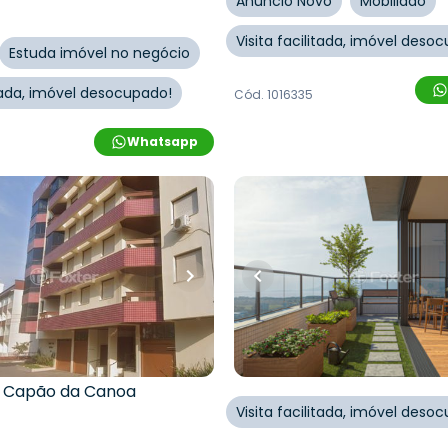
Anúncio Novo
Mobiliado
Visita facilitada, imóvel deso
Estuda imóvel no negócio
itada, imóvel desocupado!
Cód.
1016335
Whatsapp
0
R$
1.282.500,00
.000,00
80
m²
•
3
quartos
•
3
banhei
1
vaga
uartos
•
2
banheiros
•
Apartamento • Cascais S
nto
Rua Encantado
,
Zona Nova
Canoa
 Doutor Flávio Boianovski
,
,
Capão da Canoa
Visita facilitada, imóvel deso