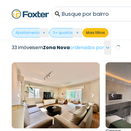
Busque por bairro
Apartamento
×
3
+ quartos
×
Mais filtros
33 imóveis
em
Zona Nova
ordenados por
Loading
R$
1.730.000,00
R$
980.000,0
R$
1.540.000,00
R$
931.0
93
m²
•
3
q
11
% OFF
1
vaga
181
m²
•
4
quartos
•
4
banheiros
•
2
vagas
Apartame
Encantado
Apartamento • Avenida Central
Canoa/RS
Avenida Central
,
Zona Nova
,
Capão da
Rua Encan
Canoa