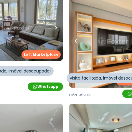
.000,00
R$
1.490.000,00
uartos
•
1
banheiro
•
1
vaga
154
m²
•
3
quartos
•
1
banhe
1
vaga
nto • Empreendimento
, 1336 - Capão Da
Apartamento • Empreen
Ubatuba De Farias, 252 
Canoa/RS
tado
,
Zona Nova
,
Capão da
Loft Marketplace
Avenida Ubatuba De Farias
Nova
,
Capão da Canoa
itada, imóvel desocupado!
Visita facilitada, imóvel deso
Loft M
Whatsapp
Cód.
959351
.000,00
R$
1.800.000,00
uartos
•
1
banheiro
•
147
m²
•
3
quartos
•
1
banhe
1
vaga