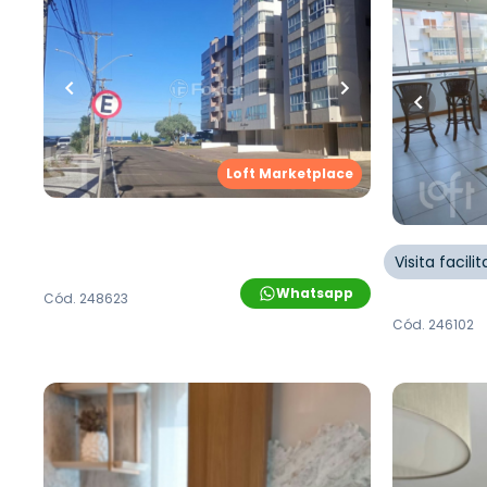
R$
1.200.000,00
R$
1.190
86
m²
•
3
quartos
•
1
banheiro
•
1
vaga
94
m²
•
3
q
Apartamento • Empreendimento
Apartame
Central, 30 - Capão Da Canoa/RS
Encantado
Canoa/RS
Avenida Central
,
Zona Nova
,
Capão da
Loft Marketplace
Canoa
Rua Encan
Canoa
Visita facil
Whatsapp
Cód.
248623
Cód.
246102
R$
2.180.000,00
R$
1.750
181
m²
•
3
quartos
•
1
banheiro
•
110
m²
•
3
q
0
vagas
0
vagas