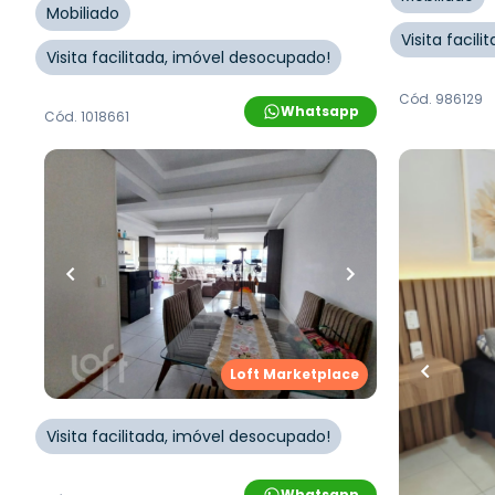
Mobiliado
Visita facil
Visita facilitada, imóvel desocupado!
Cód.
986129
Whatsapp
Cód.
1018661
R$
820.000,00
R$
950.0
121
m²
•
3
quartos
•
1
banheiro
•
1
vaga
118
m²
•
3
q
1
vaga
Apartamento • Empreendimento
Encantado, 1112 - Capão Da
Apartame
Canoa/RS
Venancio 
Canoa/RS
Rua Encantado
,
Zona Nova
,
Capão da
Loft Marketplace
Canoa
Rua Venanc
da Canoa
Visita facilitada, imóvel desocupado!
Whatsapp