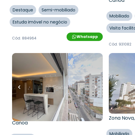
Canoa
Destaque
Semi-mobiliado
Mobiliado
Estuda imóvel no negócio
Visita facil
Whatsapp
Cód.
884964
Cód.
931082
R$
1.230.000,0
R$
1.190.000,00
R$
1.100
93
m²
•
3
quartos
•
2
banheiros
•
11
% OFF
1
vaga
130
m²
•
3
q
Apartamento • Edifício
1
vaga
Residencial Condado De Monte
Apartame
Cristo
Rua Parque
Rua Encantado
,
Zona Nova
,
Capão da
Zona Nova
Canoa
Mobiliado