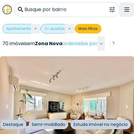
Busque por bairro
Apartamento
×
2
+ quartos
×
Mais filtros
70 imóveis
em
Zona Nova
ordenados por
Loading...
R$
1.730.000,00
R$
1.540.000,00
11
% OFF
181
m²
•
4
quartos
•
4
banheiros
•
2
vagas
Apartamento • Avenida Central
Avenida Central
,
Zona Nova
,
Capão da Canoa
Destaque
Semi-mobiliado
Estuda imóvel no negócio