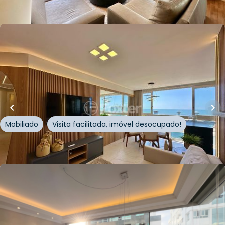
Whatsapp
Cód.
884964
R$
1.168.000,00
R$
1.100.000,00
60
m²
•
2
quartos
•
2
banheiros
•
1
vaga
Apartamento • Edifício Alpha Residence
Rua Guilherme Gitman
,
Zona Nova
,
Capão da Canoa
Mobiliado
Visita facilitada, imóvel desocupado!
Whatsapp
Cód.
864969
R$
980.000,00
R$
931.000,00
93
m²
•
3
quartos
•
3
banheiros
•
1
vaga
Apartamento • Empreendimento Encantado,