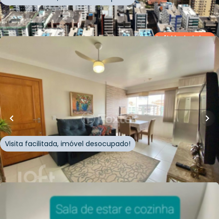
Whatsapp
Cód.
753290
Loft Marketplace
R$
540.000,00
75
m²
•
2
quartos
•
1
banheiro
•
0
vagas
Apartamento • Empreendimento Arroio Do Meio,
1069 - Capão Da Canoa/RS
Rua Arroio Do Meio
,
Zona Nova
,
Capão da Canoa
Visita facilitada, imóvel desocupado!
Whatsapp
Cód.
747588
Loft Marketplace
R$
499.200,00