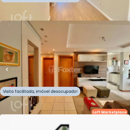
Whatsapp
Cód.
282714
Loft Marketplace
R$
595.000,00
75
m²
•
2
quartos
•
1
banheiro
•
0
vagas
Apartamento • Empreendimento Guilherme
Guittman, 971 - Capão Da Canoa/RS
Rua Guilherme Guittman
,
Zona Nova
,
Capão da
Canoa
Visita facilitada, imóvel desocupado!
Whatsapp
Cód.
560704
Loft Marketplace
R$
670.000,00