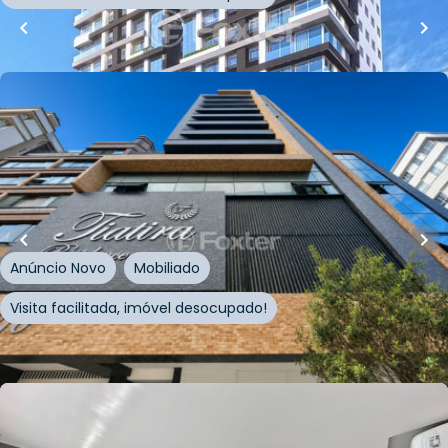
Whatsapp
Cód.
968660
R$
1.673.000,00
72
m²
•
3
quartos
•
2
banheiros
•
1
vaga
Apartamento
Rua Guilherme Gitman
,
Zona Nova
,
Capão da Canoa
Anúncio Novo
Mobiliado
Visita facilitada, imóvel desocupado!
Whatsapp
Cód.
1016335
R$
1.690.000,00