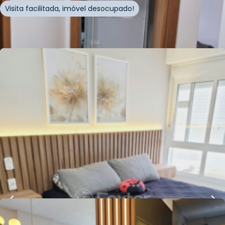
Visita facilitada, imóvel desocupado!
Whatsapp
Cód.
651194
Loft Marketplace
R$
950.000,00
118
m²
•
3
quartos
•
2
banheiros
•
1
vaga
Apartamento • Empreendimento Venancio
Aires, 340 - Capão Da Canoa/RS
Rua Venancio Aires
,
Zona Nova
,
Capão da Canoa
Whatsapp
Cód.
883197
Loft Marketplace
R$
830.000,00