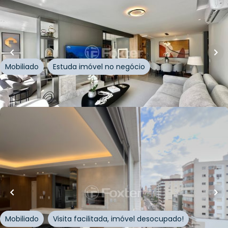
141
m²
•
3
quartos
•
3
banheiros
•
2
vagas
Apartamento • Residencial Monte Fuji
Rua Guilherme Gitman
,
Zona Nova
,
Capão da Canoa
Mobiliado
Estuda imóvel no negócio
Whatsapp
Cód.
967486
R$
1.190.000,00
93
m²
•
3
quartos
•
2
banheiros
•
1
vaga
Apartamento • Edifício Residencial Condado De
Monte Cristo
Rua Encantado
,
Zona Nova
,
Capão da Canoa
Mobiliado
Visita facilitada, imóvel desocupado!