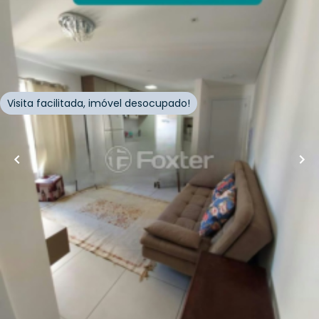
79
m²
•
2
quartos
•
1
banheiro
•
0
vagas
Apartamento • Empreendimento Central, 391 -
Capão Da Canoa/RS
Avenida Central
,
Zona Nova
,
Capão da Canoa
Visita facilitada, imóvel desocupado!
Whatsapp
Cód.
293334
Página
1
de
3