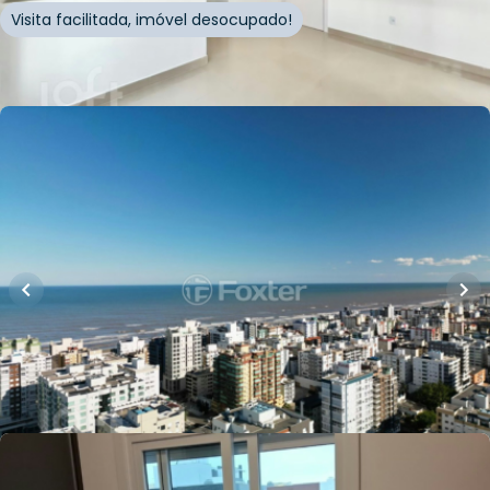
Visita facilitada, imóvel desocupado!
Whatsapp
Cód.
254941
Loft Marketplace
R$
980.000,00
107
m²
•
2
quartos
•
1
banheiro
•
0
vagas
Apartamento • Empreendimento Encantado,
882 - Capão Da Canoa/RS
Rua Encantado
,
Zona Nova
,
Capão da Canoa
Whatsapp
Cód.
814117
Loft Marketplace
R$
690.000,00