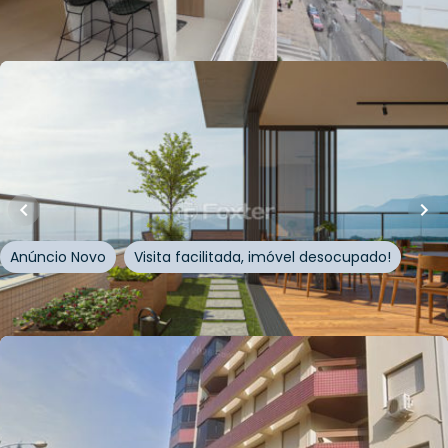
Whatsapp
Cód.
1018661
R$
1.282.500,00
80
m²
•
3
quartos
•
3
banheiros
•
1
vaga
Apartamento • Cascais Soft Living
Rua Encantado
,
Zona Nova
,
Capão da Canoa
Anúncio Novo
Visita facilitada, imóvel desocupado!
Whatsapp
Cód.
1013502
R$
1.230.000,00
R$
1.100.000,00
11
% OFF
130
m²
•
3
quartos
•
2
banheiros
•
1
vaga