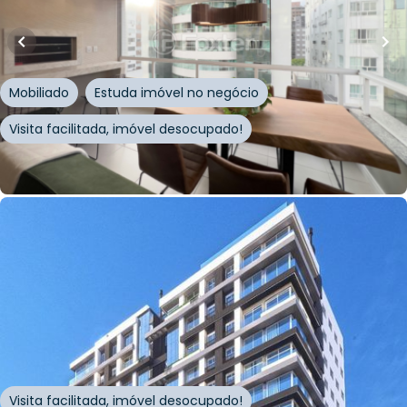
1047 - Capão Da Canoa/RS
Rua Encantado
,
Zona Nova
,
Capão da Canoa
Mobiliado
Estuda imóvel no negócio
Visita facilitada, imóvel desocupado!
Whatsapp
Cód.
931082
R$
689.000,00
R$
654.550,00
62
m²
•
2
quartos
•
2
banheiros
•
1
vaga
Apartamento • Empreendimento Guilherme
Gitman, 593 - Capão Da Canoa/RS
Rua Guilherme Gitman
,
Zona Nova
,
Capão da Canoa
Visita facilitada, imóvel desocupado!