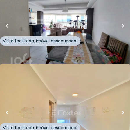
121
m²
•
3
quartos
•
1
banheiro
•
1
vaga
Apartamento • Empreendimento Encantado,
1112 - Capão Da Canoa/RS
Rua Encantado
,
Zona Nova
,
Capão da Canoa
Visita facilitada, imóvel desocupado!
Whatsapp
Cód.
272590
Loft Marketplace
R$
980.000,00
136
m²
•
3
quartos
•
1
banheiro
•
1
vaga
Apartamento • Empreendimento Beira Mar, 1023
- Capão Da Canoa/RS
Avenida Beira Mar
,
Zona Nova
,
Capão da Canoa
Visita facilitada, imóvel desocupado!