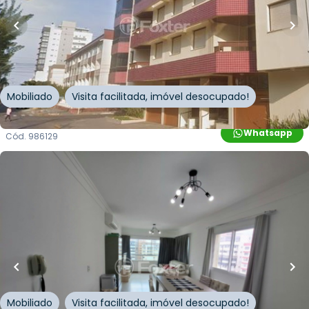
Apartamento
Rua Parque Doutor Flávio Boianovski
,
Zona Nova
,
Capão da Canoa
Mobiliado
Visita facilitada, imóvel desocupado!
Whatsapp
Cód.
986129
R$
840.000,00
95
m²
•
3
quartos
•
1
banheiro
•
2
vagas
Apartamento • Empreendimento Jose Milton
Lopes, 716 - Capão Da Canoa/RS
Rua Jose Milton Lopes
,
Zona Nova
,
Capão da Canoa
Mobiliado
Visita facilitada, imóvel desocupado!