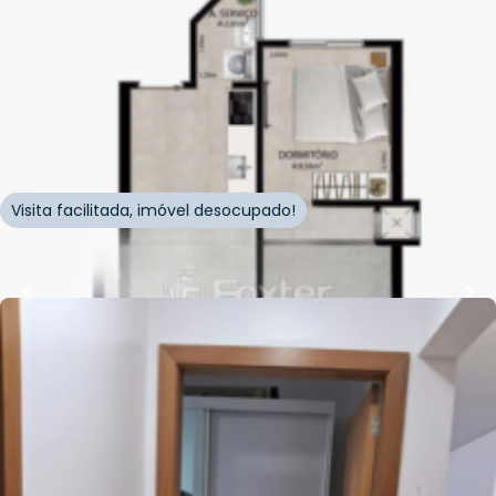
69
m²
•
2
quartos
•
1
banheiro
•
0
vagas
Apartamento • Empreendimento Neuza Goulart
Brizola, 289 - Capão Da Canoa/RS
Avenida Neuza Goulart Brizola
,
Zona Nova
,
Capão da
Canoa
Visita facilitada, imóvel desocupado!
Whatsapp
Cód.
702880
R$
625.000,00
78
m²
•
2
quartos
•
1
banheiro
•
0
vagas
Apartamento • Encantado
Rua Encantado
,
Zona Nova
,
Capão da Canoa