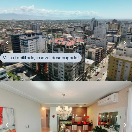
R$
1.690.000,00
320
m²
•
4
quartos
•
1
banheiro
•
2
vagas
Apartamento • Empreendimento Ruda, 335 -
Capão Da Canoa/RS
Avenida Ruda
,
Centro
,
Capão da Canoa
Visita facilitada, imóvel desocupado!
Whatsapp
Cód.
814255
Loft Marketplace
R$
2.600.000,00
159
m²
•
4
quartos
•
4
banheiros
•
3
vagas
Apartamento • Edifício Guardian Terrasul
Rua Guaraci
,
Centro
,
Capão da Canoa