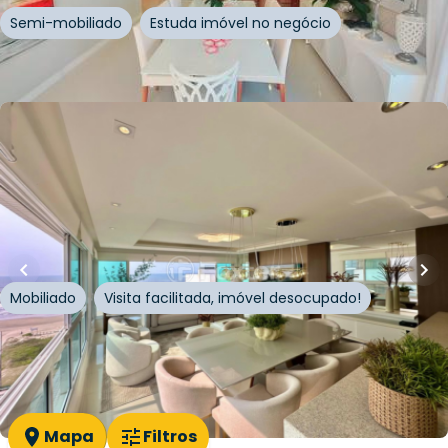
Semi-mobiliado
Estuda imóvel no negócio
Whatsapp
Cód.
274403
R$
2.050.000,00
134
m²
•
4
quartos
•
4
banheiros
•
3
vagas
Apartamento
Rua Moema
,
Centro
,
Capão da Canoa
Mobiliado
Visita facilitada, imóvel desocupado!
Whatsapp
Cód.
878736
Mapa
Filtros