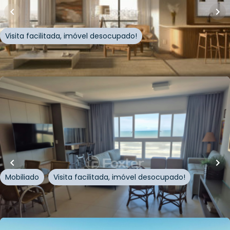
Rua Marabá
,
Centro
,
Capão da Canoa
Visita facilitada, imóvel desocupado!
Whatsapp
Cód.
1013400
R$
2.800.000,00
129
m²
•
4
quartos
•
4
banheiros
•
2
vagas
Apartamento • Edifício Oceano
Rua Moema
,
Centro
,
Capão da Canoa
Mobiliado
Visita facilitada, imóvel desocupado!
Whatsapp
Cód.
991978