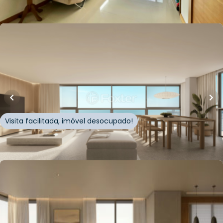
Whatsapp
Cód.
859006
R$
4.159.137,00
148
m²
•
4
quartos
•
5
banheiros
•
2
vagas
Apartamento • Zephyr Tower
Rua Sepé
,
Centro
,
Capão da Canoa
Visita facilitada, imóvel desocupado!
Whatsapp
Cód.
1004771
R$
3.250.000,00
123
m²
•
4
quartos
•
5
banheiros
•
1
vaga
Apartamento • Doha Exclusive Living