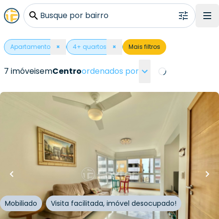
Busque por bairro
Apartamento
×
4
+ quartos
×
Mais filtros
7 imóveis
em
Centro
ordenados por
Loading...
R$
1.550.000,00
R$
1.395.000,00
10
% OFF
133
m²
•
4
quartos
•
4
banheiros
•
1
vaga
Apartamento
Rua Guaraci
,
Centro
,
Capão da Canoa
Mobiliado
Visita facilitada, imóvel desocupado!