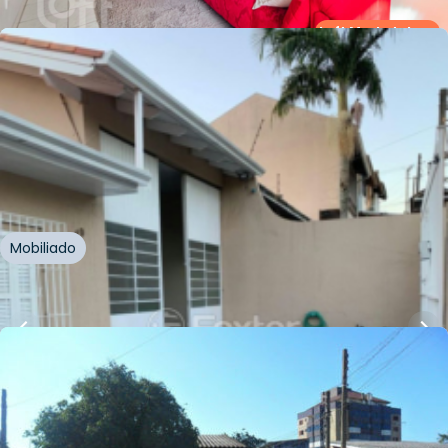
Whatsapp
Cód.
269268
Loft Marketplace
R$
400.000,00
110
m²
•
2
quartos
•
1
banheiro
•
2
vagas
Casa
Avenida Major Alberto Bins
,
Vila Parque Brasília
,
Cachoeirinha
Mobiliado
Whatsapp
Cód.
959883
R$
404.000,00
300
m²
•
2
quartos
•
1
banheiro
•
3
vagas
Casa