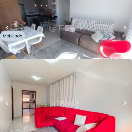
56
m²
•
2
quartos
•
1
banheiro
•
1
vaga
Apartamento
Rua Osório Correia
,
Vila Parque Brasília
,
Cachoeirinha
Mobiliado
Whatsapp
Cód.
998835
R$
835.000,00
Loft Marketplace
220
m²
•
3
quartos
•
1
banheiro
•
3
vagas
Casa
Rua Flávio Jardim
,
Vila Parque Brasília
,
Cachoeirinha