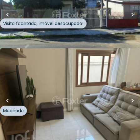
Rua Osório Correia
,
Vila Parque Brasília
,
Cachoeirinha
Visita facilitada, imóvel desocupado!
Whatsapp
Cód.
626419
Loft Marketplace
R$
380.000,00
Loft Marketplace
R$
350.000,00
87
m²
•
2
quartos
•
2
banheiros
•
1
vaga
Apartamento
Rua Page
,
Vila Parque Brasília
,
Cachoeirinha
Mobiliado
Whatsapp
Cód.
890048