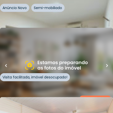
Anúncio Novo
Semi-mobiliado
Whatsapp
Cód.
1011493
R$
586.000,00
150
m²
•
2
quartos
•
2
banheiros
•
5
vagas
Casa
Rua Esperança
,
Vila Parque Brasília
,
Cachoeirinha
Visita facilitada, imóvel desocupado!
Whatsapp
Cód.
293953
Loft Marketplace
R$
858.000,00