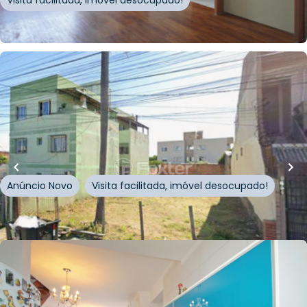
Visita facilitada, imóvel desocupado!
Whatsapp
Cód.
1015316
R$
224.000,00
300
m²
•
0
quartos
•
0
banheiros
•
0
vagas
Terreno
Rua Osório Correia
,
Vila Parque Brasília
,
Cachoeirinha
Anúncio Novo
Visita facilitada, imóvel desocupado!
Whatsapp
Cód.
1014026
R$
440.000,00
152
m²
•
2
quartos
•
1
banheiro
•
1
vaga