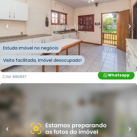
250
m²
•
3
quartos
•
3
banheiros
•
2
vagas
Casa
Avenida Major Alberto Bins
,
Vila Parque Brasília
,
Cachoeirinha
Estuda imóvel no negócio
Visita facilitada, imóvel desocupado!
Whatsapp
Cód.
890637
R$
590.000,00
224
m²
•
3
quartos
•
1
banheiro
•
2
vagas
Casa
Rua Esperança
,
Vila Parque Brasília
,
Cachoeirinha