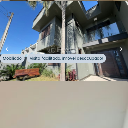
R$
890.000,00
R$
885.000,00
200
m²
•
3
quartos
•
1
banheiro
•
4
vagas
Casa
Rua Esperança
,
Vila Parque Brasília
,
Cachoeirinha
Mobiliado
Visita facilitada, imóvel desocupado!
Whatsapp
Cód.
1006368
Loft Marketplace
Loft Marketplace
R$
299.000,00
63
m²
•
2
quartos
•
1
banheiro
•
1
vaga
Apartamento • Residencial Las Palmas
Rua Osório Correia
,
Vila Parque Brasília
,
Cachoeirinha