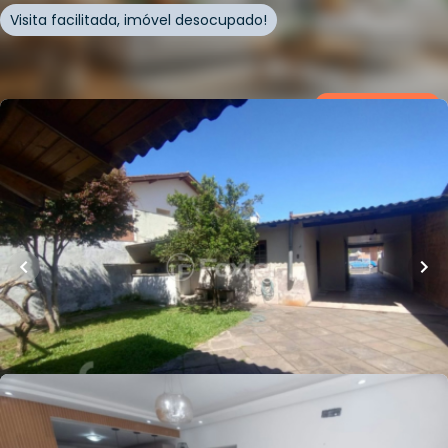
Visita facilitada, imóvel desocupado!
Whatsapp
Cód.
958186
Loft Marketplace
R$
405.000,00
160
m²
•
2
quartos
•
2
banheiros
•
0
vagas
Casa
Rua Esperança
,
Vila Parque Brasília
,
Cachoeirinha
Whatsapp
Cód.
928373
R$
299.000,00
Loft Marketplace