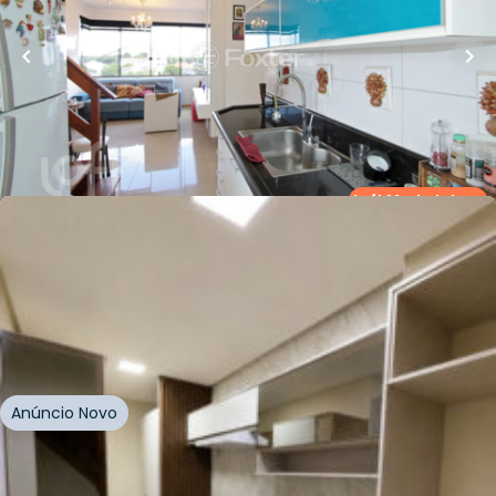
Cobertura • Condominio Residencial Cavaleri Ii
Rua Osório Correia
,
Vila Parque Brasília
,
Cachoeirinha
Whatsapp
Cód.
273105
Loft Marketplace
R$
550.000,00
116
m²
•
2
quartos
•
2
banheiros
•
0
vagas
Casa
Rua São Tomé
,
Vila Parque Brasília
,
Cachoeirinha
Anúncio Novo
Whatsapp
Cód.
1014465