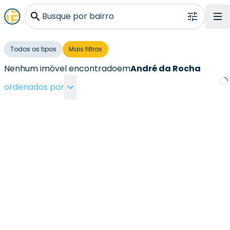
Busque por bairro
Todos os tipos
Mais filtros
Nenhum imóvel encontrado
em
André da Rocha
ordenados por
Loa