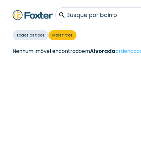
Busque por bairro
Todos os tipos
Mais filtros
Nenhum imóvel encontrado
em
Alvorada
ordenados