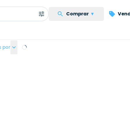
Comprar
▾
Vend
 por
Loading...