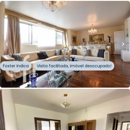
R$
1.995.000,00
R$
1.895.000,00
181
m²
•
4
quartos
•
3
banheiros
•
2
vagas
Apartamento • Edificio Mansao Pancetti
Rua Engenheiro Edgar Egídio de Sousa
,
Santa Cecília
,
São Paulo
Foxter Indica
Visita facilitada, imóvel desocupado!
Whatsapp
Cód.
335157
R$
945.000,00
R$
850.500,00
10
% OFF
122
m²
•
2
quartos
•
1
banheiro
•
1
vaga