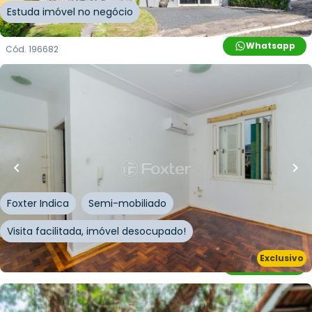
Estuda imóvel no negócio
Whatsapp
Cód.
196682
R$
230.000,00
R$
218.500,00
59
m²
•
2
quartos
•
1
banheiro
•
0
vagas
Apartamento • Edifício Praia De Belas
Avenida Praia de Belas
,
Praia de Belas
,
Porto Alegre
Foxter Indica
Semi-mobiliado
Visita facilitada, imóvel desocupado!
Exclusivo
Whatsapp
Cód.
225614
R$
1.665.000,00