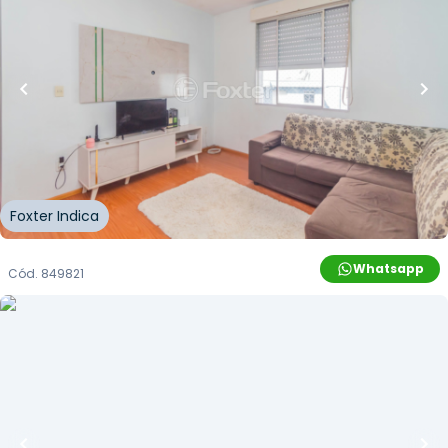
10
% OFF
38
m²
•
1
quarto
•
1
banheiro
•
1
vaga
Apartamento • Conjunto Residencial Monte
Bello
Avenida Professor Oscar Pereira
,
Azenha
,
Porto
Alegre
Foxter Indica
Whatsapp
Cód.
849821
R$
263.000,00
R$
238.000,00
10
% OFF
56
m²
•
0
quartos
•
2
banheiros
•
0
vagas
Sala / Conjunto Comercial • Edifício Osvaldo