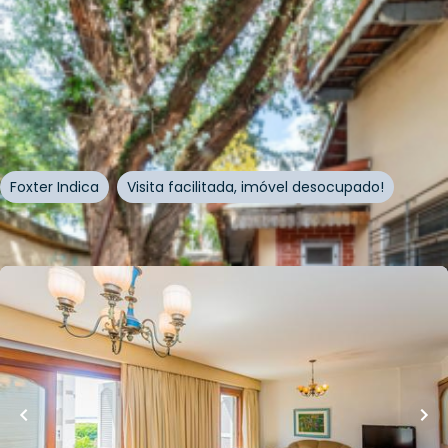
R$
1.498.000,00
10
% OFF
400
m²
•
4
quartos
•
3
banheiros
•
4
vagas
Casa
Rua Emílio Lang Júnior
,
Jardim da Saúde
,
São Paulo
Foxter Indica
Visita facilitada, imóvel desocupado!
Whatsapp
Cód.
550796
R$
620.000,00
R$
520.000,00
16
% OFF
154
m²
•
3
quartos
•
2
banheiros
•
2
vagas
Apartamento • Condomínio Jardim Germânia
Rua Otávio Dutra
,
Santa Tereza
,
Porto Alegre