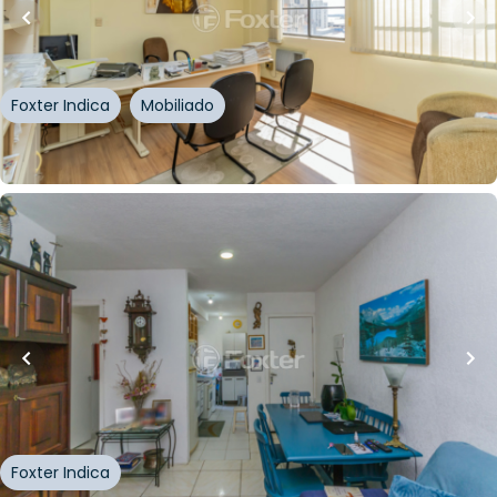
Sala / Conjunto Comercial • Edifício Cimex Uhr
Rua Doutor Flores
,
Centro Histórico
,
Porto Alegre
Foxter Indica
Mobiliado
Whatsapp
Cód.
261547
R$
179.550,00
R$
152.000,00
15
% OFF
40
m²
•
2
quartos
•
1
banheiro
•
1
vaga
Apartamento • Residencial Vida Alegre Sarandi
Avenida Francisco Silveira Bitencourt
,
Sarandi
,
Porto
Alegre
Foxter Indica