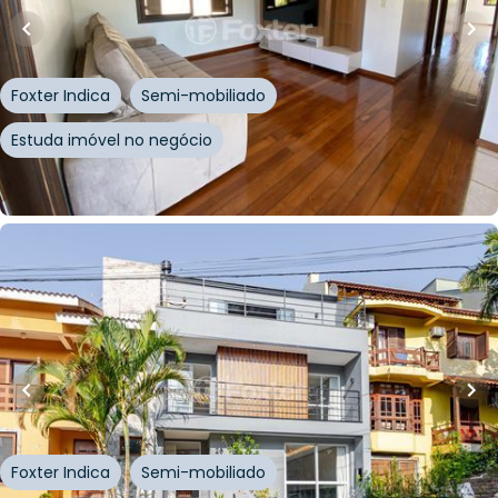
Casa
Rua Padre Luís Pasa
,
Centro
,
Três Cachoeiras
Foxter Indica
Semi-mobiliado
Estuda imóvel no negócio
Whatsapp
Cód.
730605
R$
1.398.000,00
R$
1.272.000,00
333
m²
•
3
quartos
•
3
banheiros
•
2
vagas
Casa em Condomínio • Condomínio Ville Liberté
I
Rua Adriano Pereira da Silva
,
Vila Nova
,
Porto Alegre
Foxter Indica
Semi-mobiliado