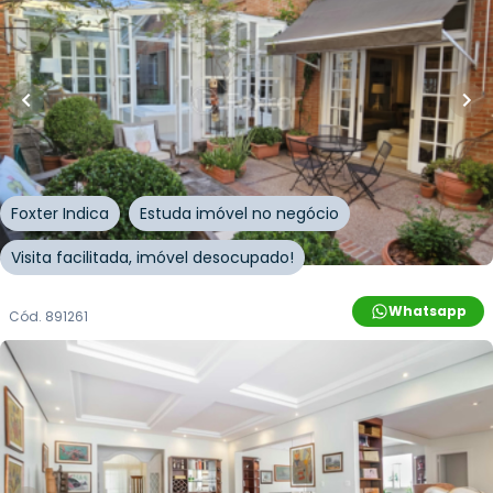
10
% OFF
400
m²
•
3
quartos
•
4
banheiros
•
5
vagas
Casa
Rua Professor Ulisses Cabral
,
Chácara das Pedras
,
Porto Alegre
Foxter Indica
Estuda imóvel no negócio
Visita facilitada, imóvel desocupado!
Whatsapp
Cód.
891261
R$
3.020.000,00
350
m²
•
3
quartos
•
1
banheiro
•
1
vaga
Apartamento • Edificio Rampa do Tunel