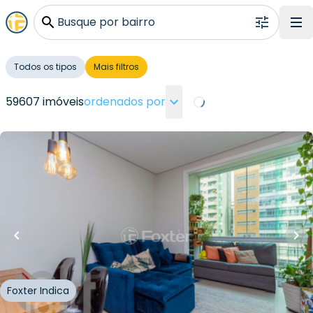
Busque por bairro
Todos os tipos
Mais filtros
59607 imóveis
ordenados por
Loading...
R$
650.000,00
R$
585.000,00
10
% OFF
80
m²
•
2
quartos
•
1
banheiro
•
1
vaga
Apartamento • Edificio dos Estados
Avenida Nove de Julho
,
Bela Vista
,
São Paulo
Foxter Indica