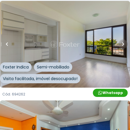
R$
255.000,00
R$
229.500,00
10
% OFF
41
m²
•
1
quarto
•
1
banheiro
•
1
vaga
Apartamento • Edifício Pateo Lisboa
Avenida Polônia
,
São Geraldo
,
Porto Alegre
Foxter Indica
Semi-mobiliado
Visita facilitada, imóvel desocupado!
Whatsapp
Cód.
694262
R$
330.000,00
R$
297.000,00
10
% OFF