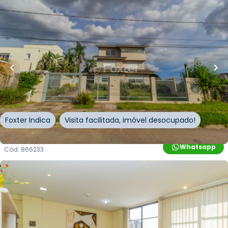
R$
5.300.000,00
R$
4.770.000,00
10
% OFF
600
m²
•
4
quartos
•
6
banheiros
•
9
vagas
Casa
Rua General Salvador Pinheiro
,
Vila Jardim
,
Porto
Alegre
Foxter Indica
Visita facilitada, imóvel desocupado!
Whatsapp
Cód.
866233
R$
111.150,00
R$
100.035,00
10
% OFF
23
m²
•
0
quartos
•
1
banheiro
•
0
vagas