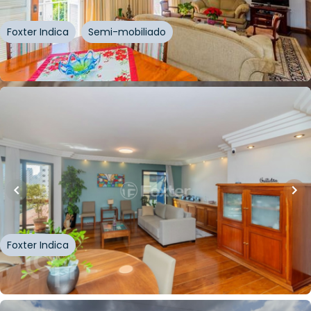
Foxter Indica
Semi-mobiliado
Whatsapp
Cód.
226799
R$
2.141.000,00
R$
1.880.000,00
12
% OFF
150
m²
•
4
quartos
•
4
banheiros
•
2
vagas
Apartamento • Edificio Rio Araguaia
Rua Doutor Ivo Define Frasca
,
Vila Olímpia
,
São Paulo
Foxter Indica
Whatsapp
Cód.
331765