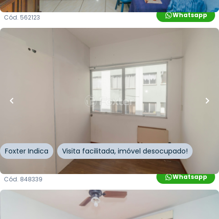
Whatsapp
Cód.
562123
R$
405.000,00
R$
364.500,00
10
% OFF
260
m²
•
0
quartos
•
1
banheiro
•
0
vagas
Sala / Conjunto Comercial • Edifício Centro
Profissional Roberto Fuhrnann
Rua Almirante Barroso
,
Floresta
,
Porto Alegre
Foxter Indica
Visita facilitada, imóvel desocupado!
Whatsapp
Cód.
848339
R$
180.000,00
R$
162.000,00