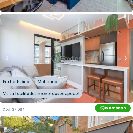
Whatsapp
Cód.
329791
R$
800.000,00
R$
699.000,00
13
% OFF
42
m²
•
1
quarto
•
1
banheiro
•
0
vagas
Apartamento • Edifício Link Vila Mariana
Rua Correia de Lemos
,
Chácara Inglesa
,
São Paulo
Foxter Indica
Mobiliado
Visita facilitada, imóvel desocupado!
Whatsapp
Cód.
371094
R$
3.500.111,00
R$
3.150.099,90