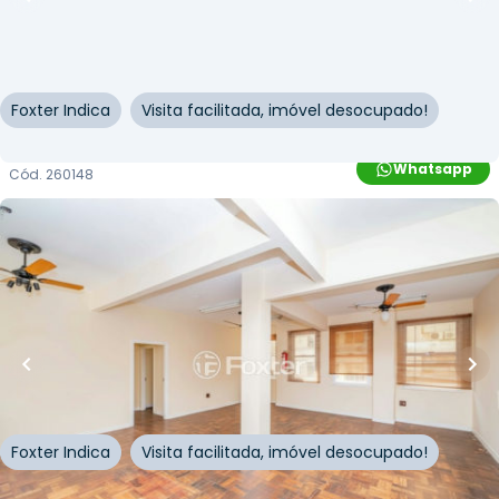
Cruz
Rua dos Andradas
,
Centro Histórico
,
Porto Alegre
Foxter Indica
Visita facilitada, imóvel desocupado!
Whatsapp
Cód.
260148
R$
129.900,00
R$
116.910,00
10
% OFF
78
m²
•
0
quartos
•
1
banheiro
•
0
vagas
Sala / Conjunto Comercial • Edifício Guarani
Rua Doutor Flores
,
Centro Histórico
,
Porto Alegre
Foxter Indica
Visita facilitada, imóvel desocupado!