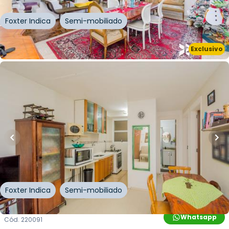
Foxter Indica
Semi-mobiliado
Whatsapp
Exclusivo
Cód.
203504
R$
135.000,00
R$
121.500,00
10
% OFF
39
m²
•
2
quartos
•
1
banheiro
•
1
vaga
Apartamento • Residencial 26 De Março
Rua Vinte e Seis de Março
,
Mário Quintana
,
Porto
Alegre
Foxter Indica
Semi-mobiliado
Whatsapp
Cód.
220091