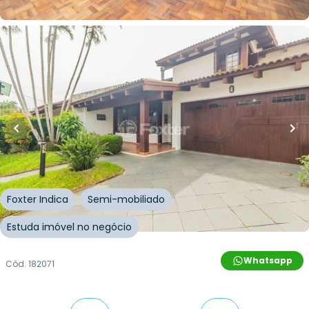
Whatsapp
Cód.
274193
R$
1.170.000,00
R$
1.053.000,00
10
% OFF
238
m²
•
5
quartos
•
5
banheiros
•
2
vagas
Casa
Rua Engenheiro Coelho Parreira
,
Ipanema
,
Porto
Alegre
Foxter Indica
Semi-mobiliado
Estuda imóvel no negócio
Whatsapp
Cód.
182071