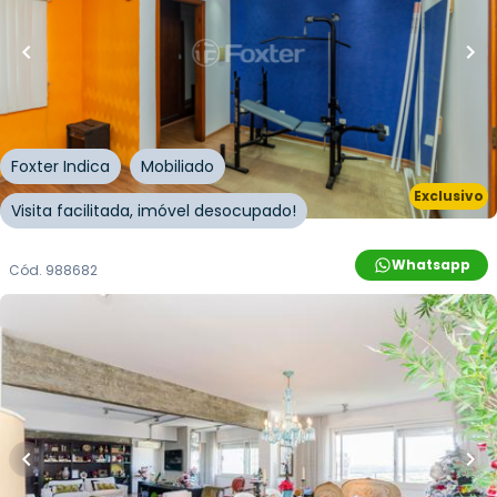
51
m²
•
1
quarto
•
1
banheiro
•
1
vaga
Apartamento • Engenho
Avenida Coronel Lucas de Oliveira
,
Petrópolis
,
Porto
Alegre
Foxter Indica
Mobiliado
Exclusivo
Visita facilitada, imóvel desocupado!
Whatsapp
Cód.
988682
R$
1.850.000,00
R$
1.757.000,00
248
m²
•
3
quartos
•
3
banheiros
•
2
vagas
Apartamento • Edifício Vila Rica
Avenida Independência
,
Independência
,
Porto
Alegre