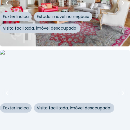
Rua Professor Picarolo
,
Bela Vista
,
São Paulo
Foxter Indica
Estuda imóvel no negócio
Visita facilitada, imóvel desocupado!
Whatsapp
Cód.
321903
R$
1.699.000,00
R$
1.614.050,00
123
m²
•
1
quarto
•
2
banheiros
•
1
vaga
Apartamento • Piscine Station Resort II
Rua Domingos Paiva
,
Brás
,
São Paulo
Foxter Indica
Visita facilitada, imóvel desocupado!
Whatsapp
Cód.
321340