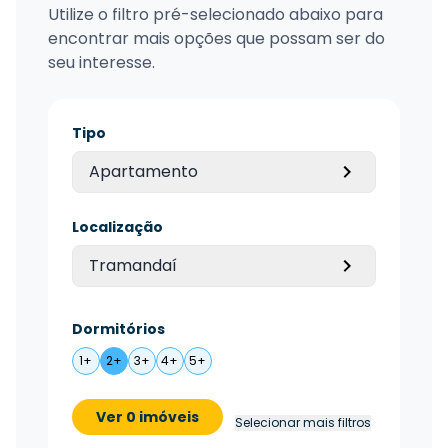
Utilize o filtro pré-selecionado abaixo para
encontrar mais opções que possam ser do
seu interesse.
Tipo
Apartamento
Localização
Tramandaí
Dormitórios
1+
2+
3+
4+
5+
Ver 0 imóveis
Selecionar mais filtros