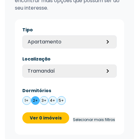
encontrar mais opções que possam ser do
seu interesse.
Tipo
Apartamento
Localização
Tramandaí
Dormitórios
1+
2+
3+
4+
5+
Ver 0 imóveis
Selecionar mais filtros