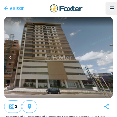
Voltar
2
Tramandaí
>
Tramandaí
>
Avenida Fernando Amaral
>
Edifício