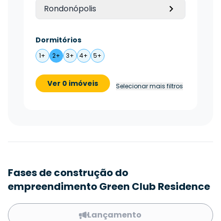
Rondonópolis
Dormitórios
1+
2+
3+
4+
5+
Ver 0 imóveis
Selecionar mais filtros
Fases de construção do
empreendimento Green Club Residence
Lançamento