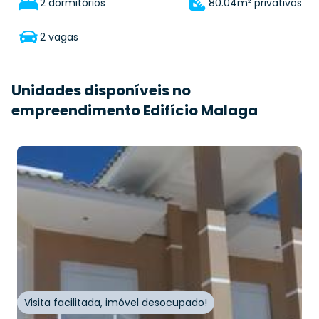
2 dormitórios
80.04m² privativos
2 vagas
Unidades disponíveis no
empreendimento Edifício Malaga
R$
389.000,00
80
m²
•
2
quartos
•
2
banheiros
•
2
vagas
Apartamento • Edifício Malaga
Rua Vinte e Um de Abril
,
Tramandaí
,
Tramandaí
Visita facilitada, imóvel desocupado!