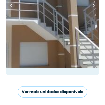
Whatsapp
Cód.
222648
Confira mais
imóveis disponíveis
no bairro
Centro
Ver opções
Ver mais unidades disponíveis