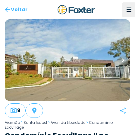
Voltar
9
Viamão
>
Santa Isabel
>
Avenida Liberdade
>
Condomínio
Ecovillage II