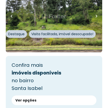
1044
m²
•
0
quartos
•
0
banheiros
•
0
vagas
Terreno em Condomínio • Condomínio
Ecovillage II
Avenida Liberdade
,
Santa Isabel
,
Viamão
Destaque
Visita facilitada, imóvel desocupado!
Whatsapp
Cód.
253016
Confira mais
imóveis disponíveis
no bairro
Santa Isabel
Ver opções