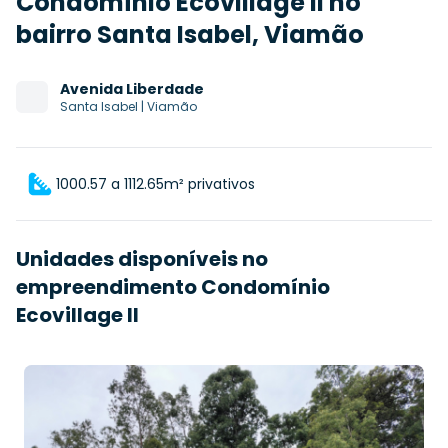
Condomínio Ecovillage II no
bairro Santa Isabel, Viamão
Avenida
Liberdade
Santa Isabel
|
Viamão
1000.57 a 1112.65m² privativos
Unidades disponíveis no
empreendimento Condomínio
Ecovillage II
R$
125.000,00
R$
118.750,00