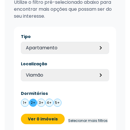
Utilize o filtro pré-selecionado abaixo para
encontrar mais opções que possam ser do
seu interesse.
Tipo
Apartamento
Localização
Viamão
Dormitórios
1+
2+
3+
4+
5+
Ver 0 imóveis
Selecionar mais filtros